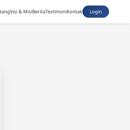
tang
Visi & Misi
Berita
Testimoni
Kontak
Login